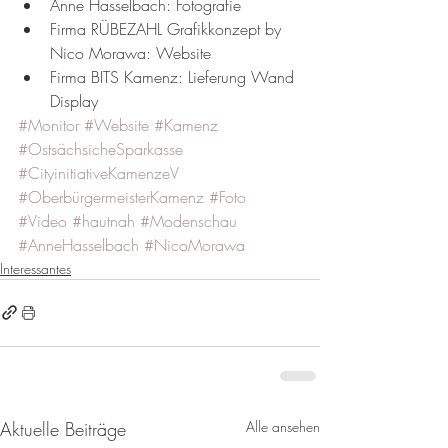
Anne Hasselbach: Fotografie
Firma RÜBEZAHL Grafikkonzept by 
Nico Morawa: Website
Firma BITS Kamenz: Lieferung Wand 
Display
#Monitor
#Website
#Kamenz
#OstsächsicheSparkasse
#CityinitiativeKamenzeV
#OberbürgermeisterKamenz
#Foto
#Video
#hautnah
#Modenschau
#AnneHasselbach
#NicoMorawa
Interessantes
Aktuelle Beiträge
Alle ansehen