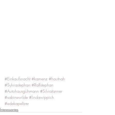
#Einkaufsnacht
#kamenz
#hautnah
#Sylviastephan
#Ralfstephan
#Autohausgühmann
#Silviatanner
#sabinewilde
#lindawippich
#edekapeltzer
Interessantes