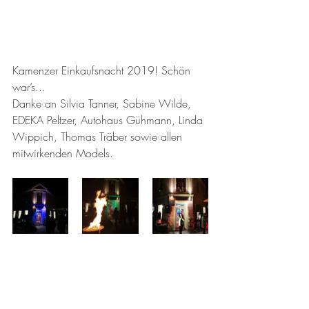
Kamenzer Einkaufsnacht 2019! Schön 
war’s... 
Danke an Silvia Tanner, Sabine Wilde, 
EDEKA Peltzer, Autohaus Gühmann, Linda 
Wippich, Thomas Träber sowie allen 
mitwirkenden Models.