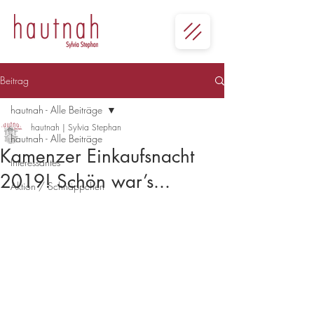
Beitrag
hautnah - Alle Beiträge
hautnah | Sylvia Stephan
hautnah - Alle Beiträge
Kamenzer Einkaufsnacht
Interessantes
2019! Schön war’s...
Aktion / Schnäppchen