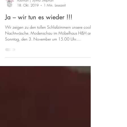
hautnah | Sylvia Stephan
18. Okt. 2019
1 Min. Lesezeit
Ja – wir tun es wieder !!!
Wir zeigen zu den tollen Schlafzimmern unsere coole
Nachtwäsche. Modenschau im Möbelhaus H&H am
Sonntag, den 3. November um 15.00 Uhr....