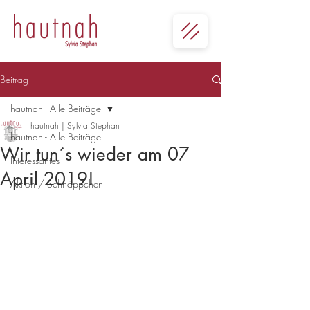
Beitrag
hautnah - Alle Beiträge
hautnah | Sylvia Stephan
hautnah - Alle Beiträge
Wir tun´s wieder am 07
Interessantes
April 2019!
Aktion / Schnäppchen