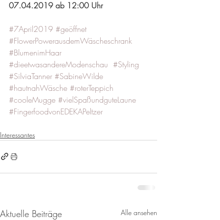
07.04.2019 ab 12:00 Uhr
#7April2019
#geöffnet
#FlowerPowerausdemWäscheschrank
#BlumenimHaar
#dieetwasandereModenschau
#Styling
#SilviaTanner
#SabineWilde
#hautnahWäsche
#roterTeppich
#cooleMugge
#vielSpaßundguteLaune
#FingerfoodvonEDEKAPeltzer
Interessantes
Aktuelle Beiträge
Alle ansehen