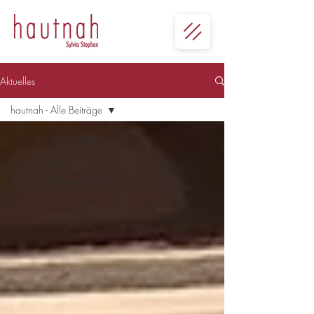
Aktuelles
hautnah - Alle Beiträge
hautnah - Alle Beiträge
Interessantes
Aktion / Schnäppchen